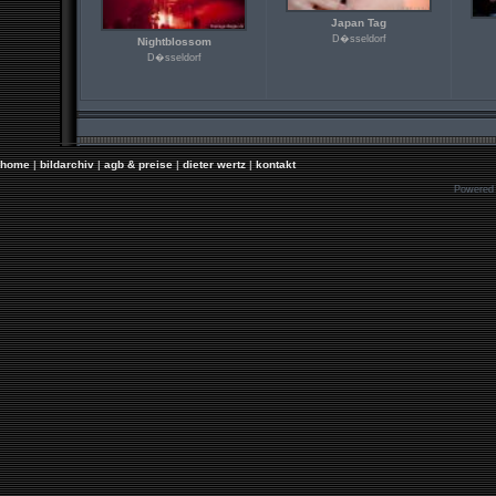
Japan Tag
D�sseldorf
Nightblossom
D�sseldorf
home
|
bildarchiv
|
agb & preise
|
dieter wertz
|
kontakt
Powered