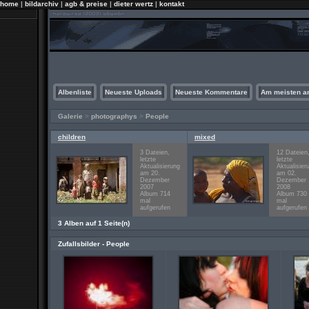
home
|
bildarchiv
|
agb & preise
|
dieter wertz
|
kontakt
Albenliste
Neueste Uploads
Neueste Kommentare
Am meisten a
Galerie
>
photographys
>
People
children
mixed
3 Dateien,
12 Dateien
letzte
letzte
Aktualisierung
Aktualisier
am 20.
am 02.
Dezember
Dezember
2007
2008
Album 714
Album 730
mal
mal
aufgerufen
aufgerufen
3 Alben auf 1 Seite(n)
Zufallsbilder - People