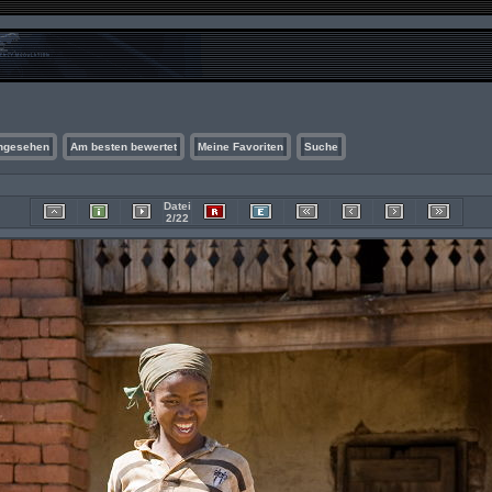
ngesehen
Am besten bewertet
Meine Favoriten
Suche
Datei
2/22