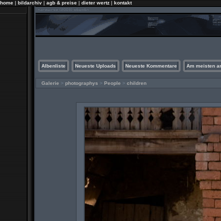
home
|
bildarchiv
|
agb & preise
|
dieter wertz
|
kontakt
Albenliste
Neueste Uploads
Neueste Kommentare
Am meisten a
Galerie
>
photographys
>
People
>
children