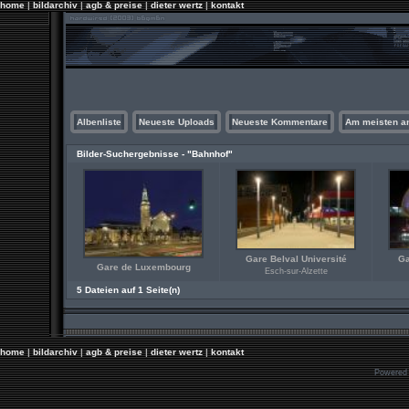
home
|
bildarchiv
|
agb & preise
|
dieter wertz
|
kontakt
Albenliste
Neueste Uploads
Neueste Kommentare
Am meisten a
Bilder-Suchergebnisse - "Bahnhof"
Gare Belval Université
Ga
Gare de Luxembourg
Esch-sur-Alzette
5 Dateien auf 1 Seite(n)
home
|
bildarchiv
|
agb & preise
|
dieter wertz
|
kontakt
Powered